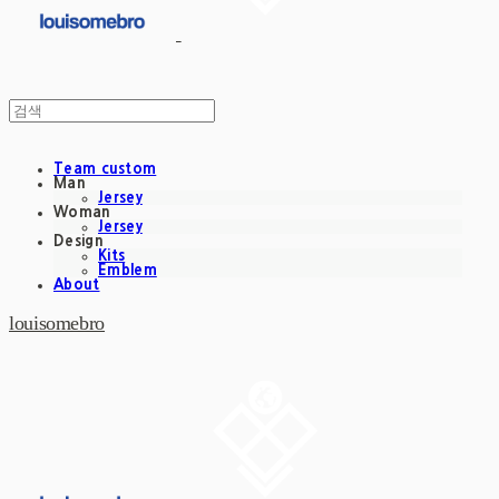
Team custom
Man
Jersey
Woman
Jersey
Design
Kits
Emblem
About
louisomebro