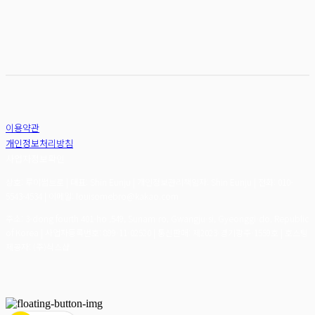
이용약관
개인정보처리방침
사업자정보확인
상호: 루이썸브로 | 대표: Shin Eunju | 개인정보관리책임자: Shin Eunju | 전화: 010-
5543-4534 | 이메일: louisomebro@kakao.com
주소: 3-dong fourth 401-ho ,549, Sunam-ro, Gwangju-si, Gyeonggi-do, Republic
of Korea | 사업자등록번호:
899-11-02520
| 통신판매:
제2023-경기광주-1559호
| 호스팅
제공자: (주)식스샵