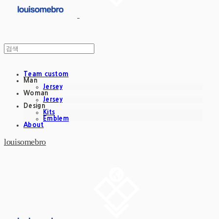
Team custom
Man
Jersey
Woman
Jersey
Design
Kits
Emblem
About
louisomebro