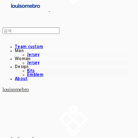
Team custom
Man
Jersey
Woman
Jersey
Design
Kits
Emblem
About
louisomebro