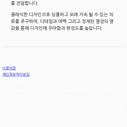
를 전달합니다.
클래식한 디자인으로 심플하고 오래 지속 될 수 있는 의
류를 추구하며, 디테일과 여백 그리고 정제된 열정의 영
감을 통해 디자인에 우아함과 완성도를 높입니다.
이용약관
개인정보처리방침
사업자정보확인
상호: 루이썸브로 | 대표: Shin Eunju | 개인정보관리책임자: Shin Eunju | 전화: 010-
5543-4534 | 이메일: louisomebro@kakao.com
주소: 3-dong fourth 401-ho ,549, Sunam-ro, Gwangju-si, Gyeonggi-do, Republic
of Korea | 사업자등록번호:
899-11-02520
| 통신판매:
제2023-경기광주-1559호
| 호스팅
제공자: (주)식스샵