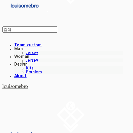
Team custom
Man
Jersey
Woman
Jersey
Design
Kits
Emblem
About
louisomebro